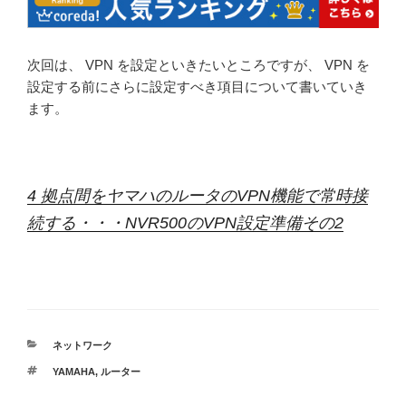
次回は、 VPN を設定といきたいところですが、 VPN を
設定する前にさらに設定すべき項目について書いていき
ます。
4 拠点間をヤマハのルータのVPN機能で常時接
続する・・・NVR500のVPN設定準備その2
カ
ネットワーク
テ
タ
YAMAHA
,
ルーター
ゴ
グ
リ