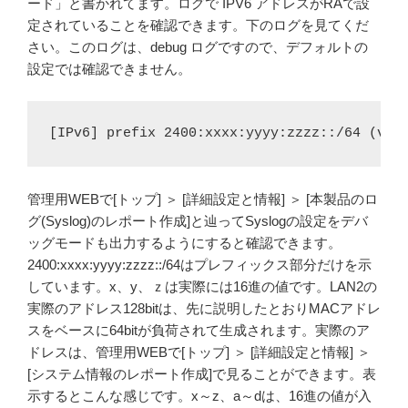
ード」と書かれてます。ログで IPV6 アドレスがRAで設
定されていることを確認できます。下のログを見てくだ
さい。このログは、debug ログですので、デフォルトの
設定では確認できません。
[IPv6] prefix 2400:xxxx:yyyy:zzzz::/64 (vli
管理用WEBで[トップ] ＞ [詳細設定と情報] ＞ [本製品のロ
グ(Syslog)のレポート作成]と辿ってSyslogの設定をデバ
ッグモードも出力するようにすると確認できます。
2400:xxxx:yyyy:zzzz::/64はプレフィックス部分だけを示
しています。x、y、ｚは実際には16進の値です。LAN2の
実際のアドレス128bitは、先に説明したとおりMACアドレ
スをベースに64bitが負荷されて生成されます。実際のア
ドレスは、管理用WEBで[トップ] ＞ [詳細設定と情報] ＞
[システム情報のレポート作成]で見ることができます。表
示するとこんな感じです。x～z、a～dは、16進の値が入