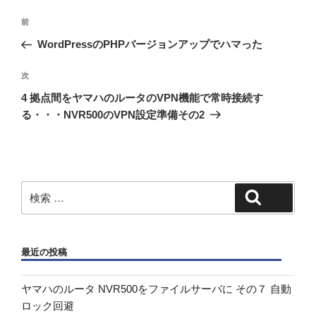
投
過
前
稿
去
WordPressのPHPバージョンアップでハマった
ナ
の
ビ
投
次
次
稿
ゲ
の
4 拠点間をヤマハのルータのVPN機能で常時接続す
投
ー
る・・・NVR500のVPN設定準備その2
稿
シ
ョ
ン
検
検索
索:
最近の投稿
ヤマハのルータ NVR500をファイルサーバに その７ 自動
ロック回避