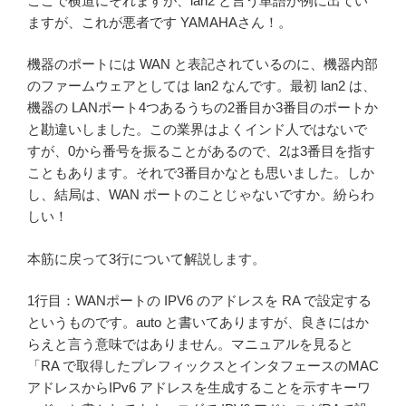
ここで横道にそれますが、lan2 と言う単語が例に出てい
ますが、これが悪者です YAMAHAさん！。
機器のポートには WAN と表記されているのに、機器内部
のファームウェアとしては lan2 なんです。最初 lan2 は、
機器の LANポート4つあるうちの2番目か3番目のポートか
と勘違いしました。この業界はよくインド人ではないで
すが、0から番号を振ることがあるので、2は3番目を指す
こともあります。それで3番目かなとも思いました。しか
し、結局は、WAN ポートのことじゃないですか。紛らわ
しい！
本筋に戻って3行について解説します。
1行目：WANポートの IPV6 のアドレスを RA で設定する
というものです。auto と書いてありますが、良きにはか
らえと言う意味ではありません。マニュアルを見ると
「RA で取得したプレフィックスとインタフェースのMAC
アドレスからIPv6 アドレスを生成することを示すキーワ