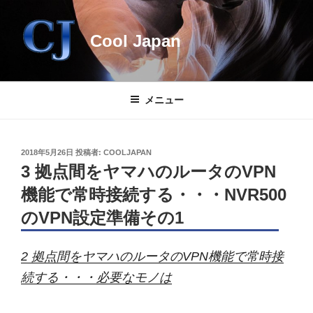
コ
ン
Cool Japan
テ
ン
ツ
へ
メニュー
ス
キ
ッ
投
2018年5月26日
投稿者:
COOLJAPAN
プ
稿
3 拠点間をヤマハのルータのVPN
日:
機能で常時接続する・・・NVR500
のVPN設定準備その1
2 拠点間をヤマハのルータのVPN機能で常時接
続する・・・必要なモノは