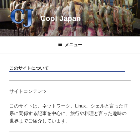
コ
ン
Cool Japan
テ
ン
ツ
へ
メニュー
ス
キ
ッ
このサイトについて
プ
サイトコンテンツ
このサイトは、ネットワーク、Linux、シェルと言ったIT
系に関係する記事を中心に、旅行や料理と言った趣味の
世界までご紹介しています。