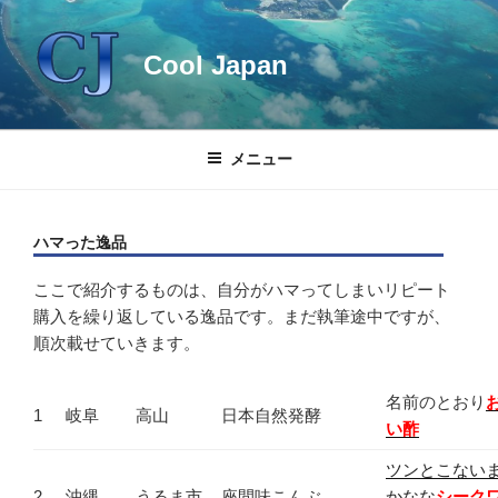
コ
ン
Cool Japan
テ
ン
ツ
へ
メニュー
ス
キ
ッ
ハマった逸品
プ
ここで紹介するものは、自分がハマってしまいリピート
購入を繰り返している逸品です。まだ執筆途中ですが、
順次載せていきます。
名前のとおり
1
岐阜
高山
日本自然発酵
い酢
ツンとこない
2
沖縄
うるま市
座間味こんぶ
かなな
シーク