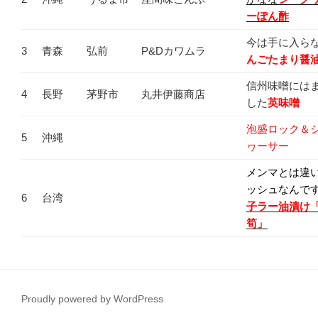
ーぽん酢
今は手に入ら
3
青森
弘前
P&Dカワムラ
んごたまり醤
信州味噌には
4
長野
茅野市
丸井伊藤商店
した
英味噌
泡盛ロック＆
5
沖縄
ヮーサー
メンマとは違
ッシュなんで
6
台湾
子ラー油漬け
筍」
Proudly powered by WordPress