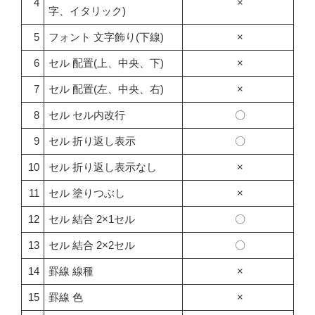
4
×
字、イタリック)
5
フォント 文字飾り(下線)
×
6
セル 配置(上、中央、下)
×
7
セル 配置(左、中央、右)
×
8
セル セル内改行
〇
9
セル 折り返し表示
〇
10
セル 折り返し表示なし
×
11
セル 塗りつぶし
×
12
セル 結合 2×1セル
〇
13
セル 結合 2×2セル
〇
14
罫線 線種
×
15
罫線 色
×