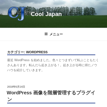
コ
ン
Cool Japan
テ
ン
ツ
へ
メニュー
ス
キ
ッ
カテゴリー:
WORDPRESS
プ
最近 WordPress を始めました。色々とつまずいて転ぶこともたく
さんあります。転んだら起き上がる！。起き上がる時に得たノウ
ハウを紹介していきます。
投
2018年6月14日
稿
WordPress 画像を階層管理するプラグイ
日:
ン