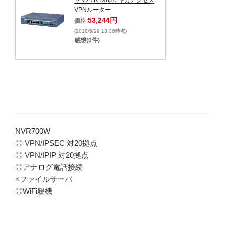
ヤマハ RTX830 ギガアクセス
VPNルーター
53,244円
価格:
(2018/5/29 13:36時点)
感想(0件)
NVR700W
◎ VPN/IPSEC 対20拠点
◎ VPN/IPIP 対20拠点
◎アナログ電話接続
×ファイルサーバ
◎WiFi親機