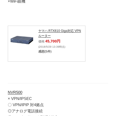
×WiFi親機
ヤマハ RTX810 Giga対応 VPN
ルーター
45,700円
価格:
(2018/5/29 13:39時点)
感想(5件)
NVR500
× VPN/IPSEC
〇 VPN/IPIP 対4拠点
◎アナログ電話接続