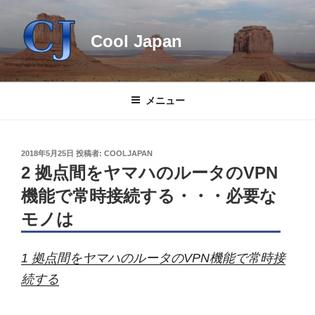
コ
ン
Cool Japan
テ
ン
ツ
へ
メニュー
ス
キ
ッ
投
2018年5月25日
投稿者:
COOLJAPAN
プ
稿
2 拠点間をヤマハのルータのVPN
日:
機能で常時接続する・・・必要な
モノは
1 拠点間をヤマハのルータのVPN機能で常時接
続する