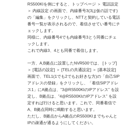
RS500KIを例にすると、トップページ ＞ 電話設定
＞ 内線設定 の画面で、内線番号3(3は仮の話です)
の「編集」をクリックし、NTTと契約している電話
番号一覧が表示されるので、着信させてい番号にチ
ェックします。
同様に、内線番号4でも内線番号3とう同番にチェ
ックします。
これで内線3、4とも同番で着信します。
一方、A,B拠点に設置したNVR500では、 [トップ]
＞ [電話の設定] ＞ [TELの共通設定] ＞ [基本設定]
画面で、TEL1(1でも2でもお好きな方)の「自己SIP
アドレスの登録」をクリックし、「着信SIPアドレ
ス1」にA拠点は、”3@RS500KIのIPアドレス” を設
定し、B拠点は、”4@RS500KIのIPアドレス” を設
定すれば行けると思います。これで、同番着信で
A、B拠点同時に鳴動すると思います。
ただし、B拠点からA拠点のRS500KIまでちゃんと
IPの疎通が通るようにしてください。