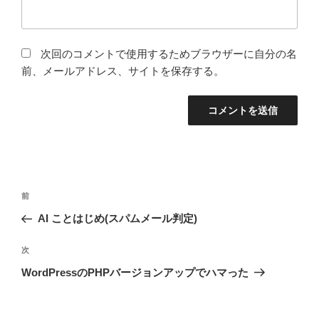
次回のコメントで使用するためブラウザーに自分の名
前、メールアドレス、サイトを保存する。
投
過
前
稿
去
AI ことはじめ(スパムメール判定)
ナ
の
ビ
投
次
次
稿
ゲ
の
WordPressのPHPバージョンアップでハマった
投
ー
稿
シ