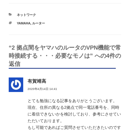
カ
ネットワーク
テ
タ
YAMAHA
,
ルーター
ゴ
グ
リ
ー
“2 拠点間をヤマハのルータのVPN機能で常
時接続する・・・必要なモノは” への4件の
返信
有賀靖高
2020年4月14日 14:41
とても勉強になる記事をありがとうございます。
現在、住所の異なる2拠点で同一電話番号を、同時
に着信できないかを検討しており、参考にさせてい
ただいております。
もし可能であればご質問させていただきたいのです