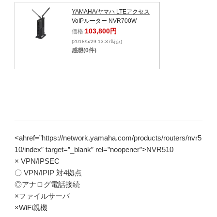
YAMAHA/ヤマハ LTEアクセス
VoIPルーター NVR700W
103,800円
価格:
(2018/5/29 13:37時点)
感想(0件)
<ahref=”https://network.yamaha.com/products/routers/nvr5
10/index” target=”_blank” rel=”noopener”>NVR510
× VPN/IPSEC
〇 VPN/IPIP 対4拠点
◎アナログ電話接続
×ファイルサーバ
×WiFi親機