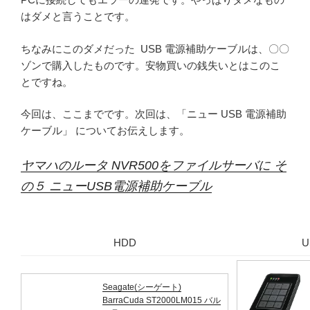
はダメと言うことです。
ちなみにこのダメだった USB 電源補助ケーブルは、〇〇
ゾンで購入したものです。安物買いの銭失いとはこのこ
とですね。
今回は、ここまでです。次回は、「ニュー USB 電源補助
ケーブル」 についてお伝えします。
ヤマハのルータ NVR500をファイルサーバに そ
の５ ニューUSB電源補助ケーブル
HDD
U
Seagate(シーゲート)
BarraCuda ST2000LM015 バル