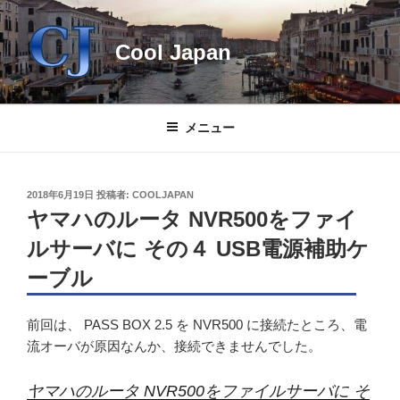
コ
ン
Cool Japan
テ
ン
ツ
へ
メニュー
ス
キ
ッ
投
2018年6月19日
投稿者:
COOLJAPAN
プ
稿
ヤマハのルータ NVR500をファイ
日:
ルサーバに その４ USB電源補助ケ
ーブル
前回は、 PASS BOX 2.5 を NVR500 に接続たところ、電
流オーバが原因なんか、接続できませんでした。
ヤマハのルータ NVR500をファイルサーバに そ