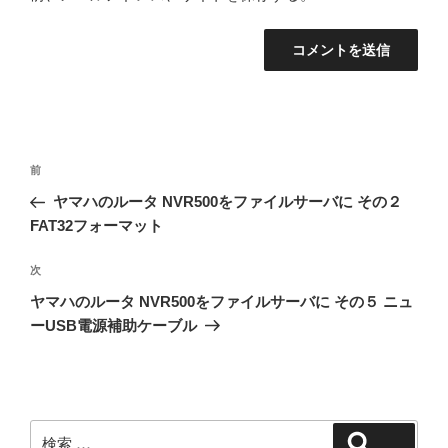
投
過
前
稿
去
ヤマハのルータ NVR500をファイルサーバに その２
ナ
の
FAT32フォーマット
ビ
投
稿
ゲ
次
次
の
ー
ヤマハのルータ NVR500をファイルサーバに その５ ニュ
投
シ
ーUSB電源補助ケーブル
稿
ョ
ン
検
検索