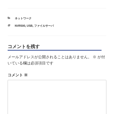
カ
ネットワーク
テ
タ
NVR500
,
USB
,
ファイルサーバ
ゴ
グ
リ
ー
コメントを残す
メールアドレスが公開されることはありません。
※
が付
いている欄は必須項目です
コメント
※