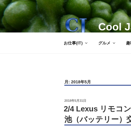
コ
ン
テ
Cool 
ン
ツ
へ
お仕事(IT)
グルメ
趣
ス
キ
ッ
プ
月:
2018年5月
投
2018年5月31日
稿
2/4 Lexus リ
日:
池（バッテリー）