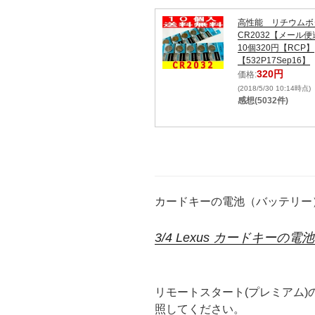
高性能 リチウムボ
CR2032【メール
10個320円【RCP】
【532P17Sep16】
320円
価格:
(2018/5/30 10:14時点)
感想(5032件)
カードキーの電池（バッテリー）
3/4 Lexus カードキー
リモートスタート(プレミアム)
照してください。