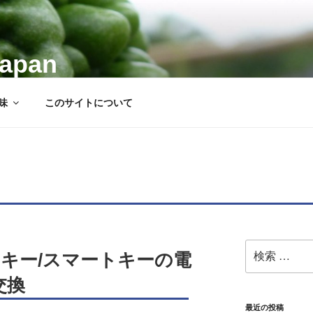
Japan
味
このサイトについて
検
モコンキー/スマートキーの電
索:
交換
最近の投稿