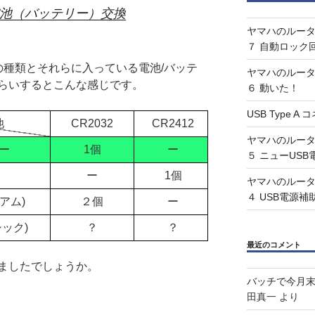
ーの電池（バッテリー）交換
ヤマハのルータ 
７ 自動ロック
のキーの種類とそれらに入っている電池/バッテ
ヤマハのルータ 
らいするとこんな感じです。
６ 動いた！
USB Type 
池
CR2032
CR2412
ヤマハのルータ 
ー
1個
ー
５ ニューUS
ー
1個
ヤマハのルータ 
４ USB電源補
アム)
２個
ー
ック)
？
？
最近のコメント
ましたでしょうか。
バッチで今月末
田真一
より