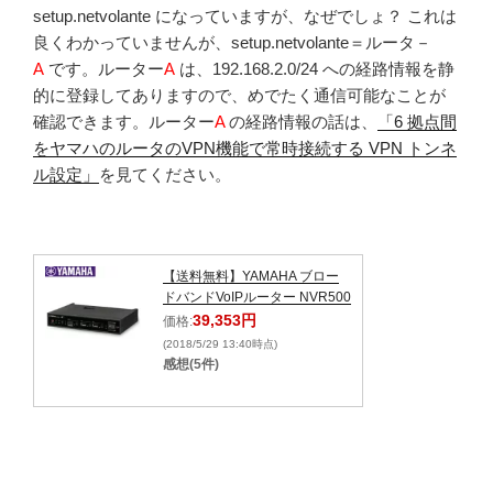
setup.netvolante になっていますが、なぜでしょ？ これは
良くわかっていませんが、setup.netvolante＝ルータ－
A
です。ルーター
A
は、192.168.2.0/24 への経路情報を静
的に登録してありますので、めでたく通信可能なことが
確認できます。ルーター
A
の経路情報の話は、
「6 拠点間
をヤマハのルータのVPN機能で常時接続する VPN トンネ
ル設定」
を見てください。
【送料無料】YAMAHA ブロー
ドバンドVoIPルーター NVR500
39,353円
価格:
(2018/5/29 13:40時点)
感想(5件)