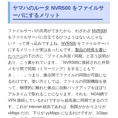
ヤマハのルータ NVR500 をファイルサ
ーバにするメリット
ファイルサーバの共用ができたから、わざわざ
NVR500
をファイルサーバに仕立てるひつようはないんじゃな
い？ って突っ込みですよね。
NVR500
をファイルサーバ
にするメリットが実はあったんです。
製品の特長を書い
たページ
の下の方に「ファイル共有 / 同期」と言う説明が
あり、こう書かれています。「NVR500に接続された外部
メモリ間で同期（ミラーリング）をすることもで
き．．．」つまり、拠点間でファイルの同期が可能にな
るわけです。使い方としては、ファイルの同期機能を使
って、物理的に離れた拠点に自動バックアップをほぼリ
アルタイムで取れることになります。それも、NGN網で
VPN 接続しているわけですから超高速に同期できるので
す。これが Internet 経由であれば、制限がかかり上りが
xMbps だの、下りが yyMbps になるわけですが、1Gbps