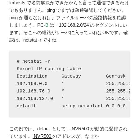
lmhosts で名前解決ができたからと言って通信できるわけ
でもありません。ping でまずは疎通確認してください。
ping が通らなければ、ファイルサーバの経路情報を確認
しましょう。PC-
B
は、192.168.2.0/24 のセグメントにい
ます。そこへの経路がサーバに入っていればOKです。確
認は、netstat -r ですね。
# netstat -r

Kernel IP routing table

Destination     Gateway         Genmask     
192.168.0.0     *               255.255.255.
192.168.76.0    *               255.255.255.
192.168.127.0   *               255.255.255.
default         setup.netvolant 0.0.0.0    
この例では、default として、
NVR500
が動的に登録され
ています。
NVR500
のアドレスが、なぜか