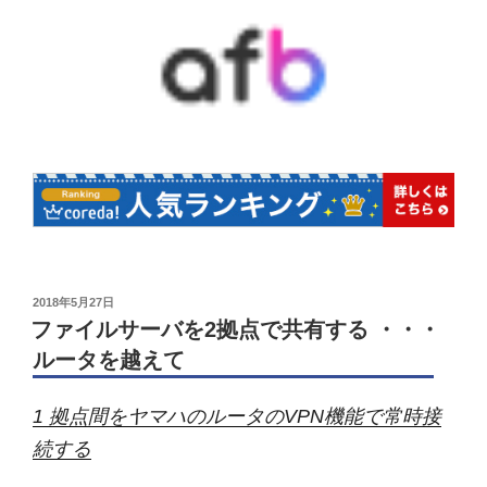
投
2018年5月27日
稿
ファイルサーバを2拠点で共有する ・・・
日:
ルータを越えて
1 拠点間をヤマハのルータのVPN機能で常時接
続する