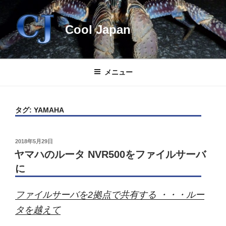
コ
ン
Cool Japan
テ
ン
ツ
へ
メニュー
ス
キ
ッ
タグ:
YAMAHA
プ
投
2018年5月29日
稿
ヤマハのルータ NVR500をファイルサーバ
日:
に
ファイルサーバを2拠点で共有する ・・・ルー
タを越えて