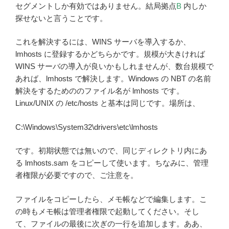
セグメントしか有効ではありません。結局拠点
B
内しか
探せないと言うことです。
これを解決するには、WINS サーバを導入するか、
lmhosts に登録するかどちらかです。規模が大きければ
WINS サーバの導入が良いかもしれませんが、数台規模で
あれば、lmhosts で解決します。Windows の NBT の名前
解決をするためののファイル名が lmhosts です。
Linux/UNIX の /etc/hosts と基本は同じです。場所は、
C:\Windows\System32\drivers\etc\lmhosts
です。初期状態では無いので、同じディレクトリ内にあ
る lmhosts.sam をコピーして使います。ちなみに、管理
者権限が必要ですので、ご注意を。
ファイルをコピーしたら、メモ帳などで編集します。こ
の時もメモ帳は管理者権限で起動してください。そし
て、ファイルの最後に次ぎの一行を追加します。ああ、