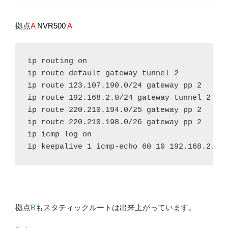
拠点
A
NVR500
A
ip routing on

ip route default gateway tunnel 2

ip route 123.107.190.0/24 gateway pp 2

ip route 192.168.2.0/24 gateway tunnel 2

ip route 220.210.194.0/25 gateway pp 2

ip route 220.210.198.0/26 gateway pp 2

ip icmp log on

ip keepalive 1 icmp-echo 60 10 192.168.2.1
拠点
B
もスタティックルートは出来上がっています。