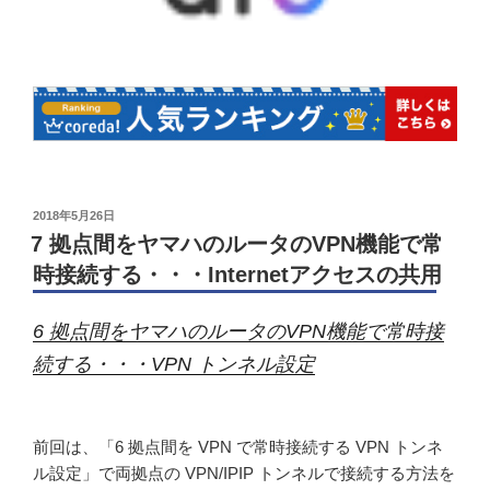
投
2018年5月26日
稿
7 拠点間をヤマハのルータのVPN機能で常
日:
時接続する・・・Internetアクセスの共用
6 拠点間をヤマハのルータのVPN機能で常時接
続する・・・VPN トンネル設定
前回は、「6 拠点間を VPN で常時接続する VPN トンネ
ル設定」で両拠点の VPN/IPIP トンネルで接続する方法を