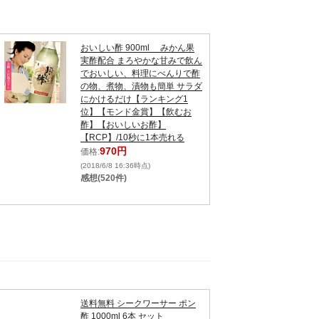
おいしい酢 900ml みかん果
実酢配合 まろやかな甘みで飲ん
でおいしい、料理にべんりで酢
の物、煮物、漬物も簡単 サラダ
にかけるだけ【ランキング1
位】【モンド金賞】【飲むお
酢】【おいしいお酢】
【RCP】/10秒に1本売れる
970円
価格:
(2018/6/8 16:36時点)
感想(520件)
送料無料 シークワーサー ポン
酢 1000ml 6本 セット