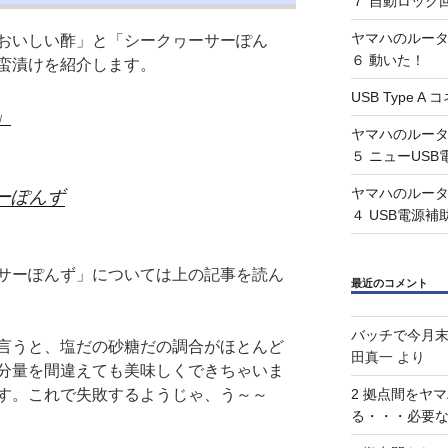
７ 自動ロック
ヤマハのルータ 
おいしい酢」と「シークヮーサーぽん
６ 動いた！
蛮漬けを紹介します。
USB Type 
」
ヤマハのルータ 
５ ニューUS
ヤマハのルータ 
ーぽんず
４ USB電源補
サーぽんず」については上の記事を読ん
最近のコメント
バッチで今月末
言うと、塩だの砂糖だの調合がほとんど
田真一
より
分量を間違えても美味しくできちゃいま
す。これで失敗するようじゃ、う～～
2 拠点間をヤ
る・・・必要