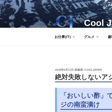
コ
ン
テ
Cool 
ン
ツ
へ
お仕事(IT)
グルメ
趣
ス
キ
ッ
プ
投
2018年6月11日
投稿者:
COOLJAPAN
稿
絶対失敗しないア
日:
「おいしい酢」
ジの南蛮漬け