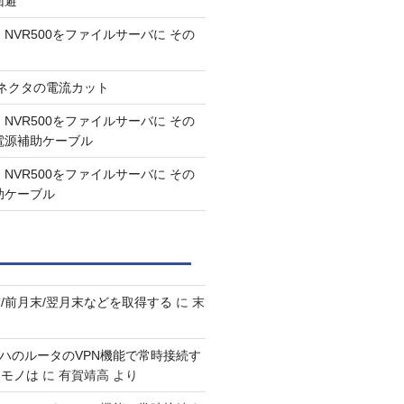
回避
NVR500をファイルサーバに その
A コネクタの電流カット
NVR500をファイルサーバに その
B電源補助ケーブル
NVR500をファイルサーバに その
助ケーブル
/前月末/翌月末などを取得する
に
末
マハのルータのVPN機能で常時接続す
なモノは
に
有賀靖高
より