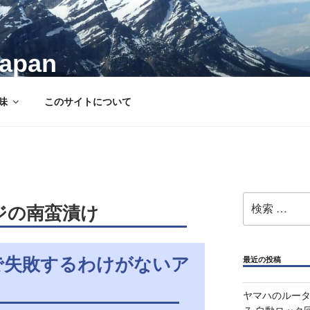
Japan
味
このサイトについて
検
ジの南蛮漬け
索:
で失敗するわけがないア
最近の投稿
ヤマハのルータ 