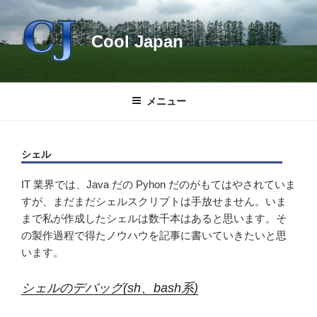
コ
ン
Cool Japan
テ
ン
ツ
へ
メニュー
ス
キ
ッ
シェル
プ
IT 業界では、Java だの Pyhon だのがもてはやされていま
すが、まだまだシェルスクリプトは手放せません。いま
まで私が作成したシェルは数千本はあると思います。そ
の製作過程で得たノウハウを記事に書いていきたいと思
います。
シェルのデバッグ(sh、bash系)