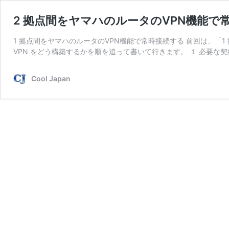
2 拠点間をヤマハのルータのVPN機能
1 拠点間をヤマハのルータのVPN機能で常時接続する 前回は、「1
VPN をどう構築するかを順を追って書いて行きます。 １ 必要な契
Cool Japan